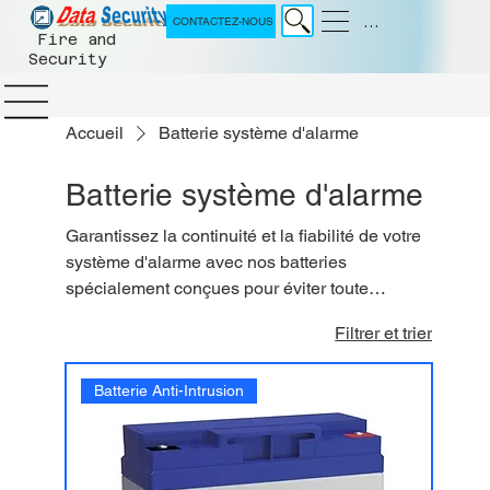
Menu
CONTACTEZ-NOUS
Fire and
Security
Accueil
Batterie système d'alarme
Batterie système d'alarme
Garantissez la continuité et la fiabilité de votre
système d'alarme avec nos batteries
spécialement conçues pour éviter toute
interruption. Nos batteries de haute qualité
Filtrer et trier
assurent une alimentation stable, même en cas
de délestage ou de coupure de courant. Vous
Batterie Anti-Intrusion
n'aurez plus à vous soucier de l'alimentation de
votre système de sécurité, offrant ainsi une
protection constante pour vos locaux. Profitez
d'une installation robuste et d'un