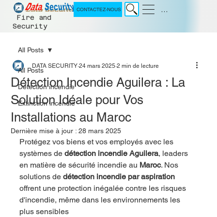
Menu
CONTACTEZ-NOUS
Fire and
Security
All Posts
DATA SECURITY
24 mars 2025
2 min de lecture
All Posts
Détection Incendie Aguilera : La
Détection incendie
Solution Idéale pour Vos
Extinction incendie
Installations au Maroc
Dernière mise à jour :
28 mars 2025
Protégez vos biens et vos employés avec les 
systèmes de 
détection incendie Aguilera
, leaders 
en matière de sécurité incendie au 
Maroc
. Nos 
solutions de 
détection incendie par aspiration
offrent une protection inégalée contre les risques 
d'incendie, même dans les environnements les 
plus sensibles