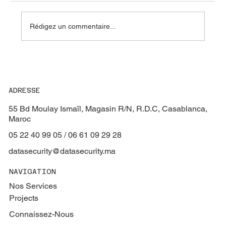
Rédigez un commentaire...
ADRESSE
🔥 Protégez vos installations avec les solutions de
55 Bd Moulay Ismaïl, Magasin R/N, R.D.C, Casablanca,
détection incendie Aguilera ! 🔥
Maroc
05 22 40 99 05 / 06 61 09 29 28
datasecurity@datasecurity.ma
NAVIGATION
Nos Services
Projects
Connaissez-Nous