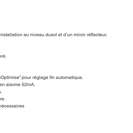
tallation au niveau dusol et d’un miroir réflecteur.
oré.
oOptimise” pour réglage fin automatique.
en alarme 52mA.
.
re.
 nécessaires