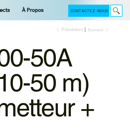
jects
À Propos
CONTACTEZ-NOUS
Précédent
Suivant
00-50A
(10-50 m)
metteur +