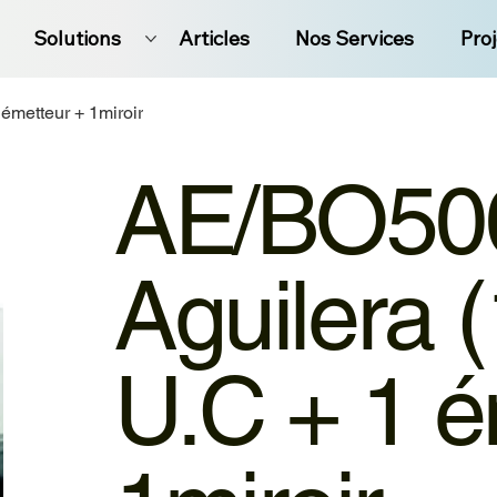
Solutions
Articles
Nos Services
Pro
émetteur + 1miroir
AE/BO50
Aguilera 
U.C + 1 é