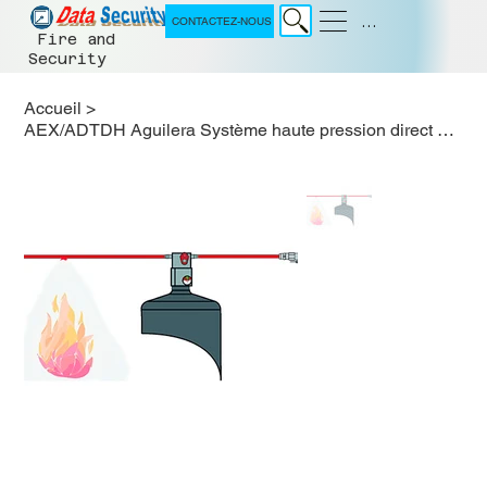
Menu
CONTACTEZ-NOUS
Fire and
Security
Accueil
>
AEX/ADTDH Aguilera Système haute pression direct pour HFC 227ea et Novec 1230