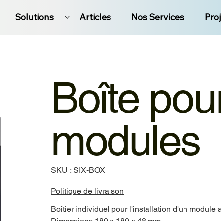
Solutions
Articles
Nos Services
Pro
Boîte pou
modules
SKU
SKU :
SIX-BOX
SIX-
BOX
Politique de livraison
Boîtier individuel pour l'installation d'un modul
Dimensions 180 x 180 x 48 mm.