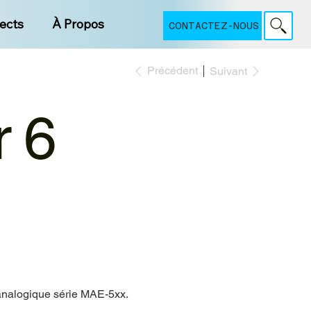
jects
À Propos
CONTACTEZ-NOUS
Précédent
Suivant
r 6
e analogique série MAE-5xx.