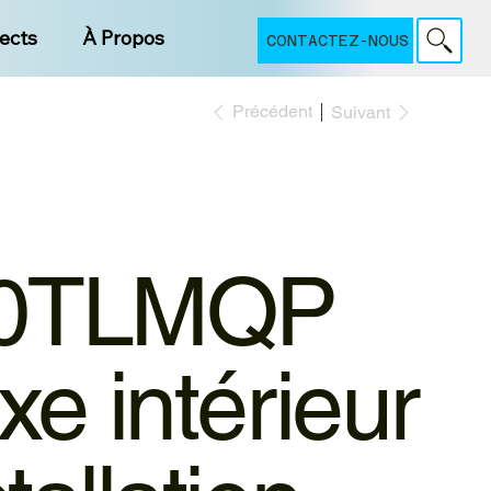
jects
À Propos
CONTACTEZ-NOUS
Précédent
Suivant
0TLMQP
xe intérieur