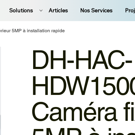
Solutions
Articles
Nos Services
Pro
ur 5MP à installation rapide
DH-HAC-
HDW150
Caméra fi