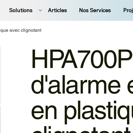
Solutions
Articles
Nos Services
Pro
ique avec clignotant
HPA700P 
d'alarme 
en plasti