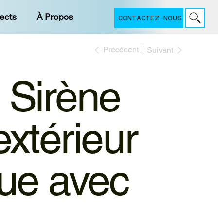
jects
À Propos
CONTACTEZ-NOUS
Précédent
Suivant
Sirène
extérieur
que avec