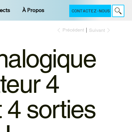
jects
À Propos
CONTACTEZ-NOUS
Précédent
Suivant
nalogique
teur 4
 4 sorties