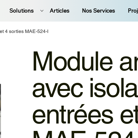
Solutions
Articles
Nos Services
Pro
et 4 sorties MAE-524-I
Module a
avec isola
entrées et