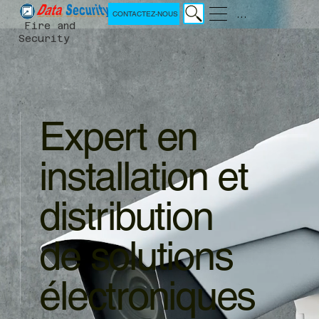
Menu
CONTACTEZ-NOUS
Fire and
Security
Expert en
installation et
distribution
de solutions
électroniques