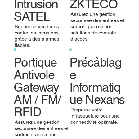
Intrusion
ZKTECO
SATEL
Assurez une gestion
sécurisée des entrées et
Sécurisez vos biens
sorties grâce à nos
contre les intrusions
solutions de contrôle
grâce à des alarmes
d’accès
fiables.
Portique
Précâblag
Antivole
e
Gateway
Informatiq
AM / FM/
ue Nexans
RFID
Préparez votre
infrastructure pour une
Assurez une gestion
connectivité optimale.
sécurisée des entrées et
sorties grâce à nos