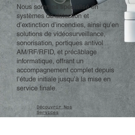
Nous sommes spécialisé en
systèmes de détection et
d’extinction d’incendies, ainsi qu’en
solutions de vidéosurveillance,
sonorisation, portiques antivol
AM/RF/RFID, et précâblage
informatique, offrant un
accompagnement complet depuis
l’étude initiale jusqu’à la mise en
service finale.
Découvrir Nos
Services