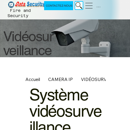
Menu
CONTACTEZ-NOUS
Fire and
Security
Vidéosur
veillance
Accueil
CAMERA IP
VIDÉOSURVEILLANCE
Système
vidéosurve
illance