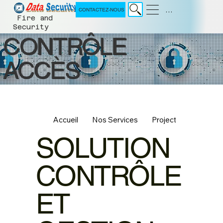
Menu
CONTACTEZ-NOUS
Fire and
Security
CONTRÔLE
ACCÈS
Accueil
Nos Services
Projects
À Propo
SOLUTION
CONTRÔLE
ET