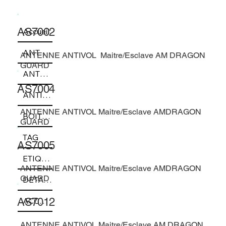
AS7002
Accueil
ANTENNE AM
ANTENNE ANTIVOL Maitre/Esclave AM DRAGON
GUARD
ANTENNE RF
AS7004
ANTIVOL SMARTPHONE
ANTENNE ANTIVOL Maitre/Esclave AMDRAGON
BOITE ANTIVOL RF
GUARD
TAG
AS7005
ETIQUETTE
ANTENNE ANTIVOL Maitre/Esclave AMDRAGON
GUARD
DETACHEUR TAG
ACCESSOIRE
AS7012
ANTENNE ANTIVOL Maitre/Esclave AM DRAGON