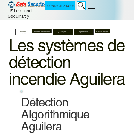
Menu
CONTACTEZ-NOUS
Fire and
Security
Détection
Détection Algorithmique
Détéction
Détection par
Détection linéaire
incendie
Conventionnel
Aspiration
Les systèmes de
détection
incendie Aguilera
Détection
Algorithmique
Aguilera