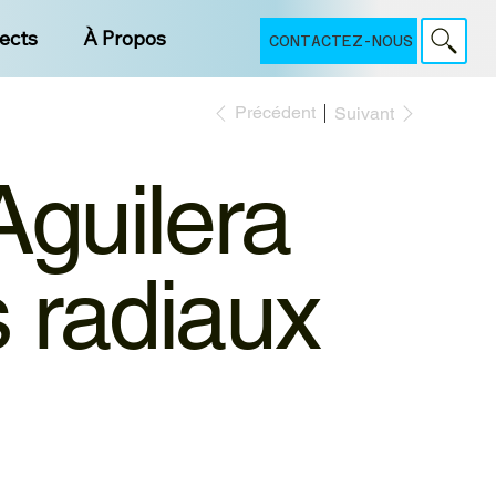
jects
À Propos
CONTACTEZ-NOUS
Précédent
Suivant
guilera
s radiaux