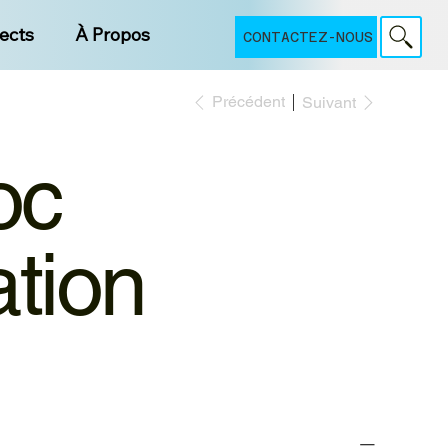
jects
À Propos
CONTACTEZ-NOUS
Précédent
Suivant
oc
ation