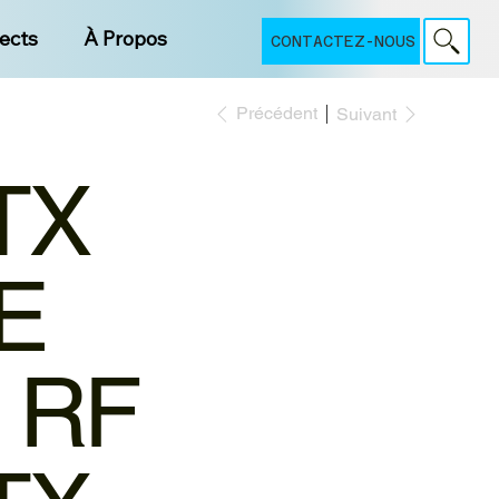
jects
À Propos
CONTACTEZ-NOUS
Précédent
Suivant
TX
E
 RF