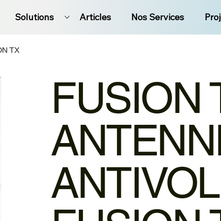
Solutions
Articles
Nos Services
Pro
ON TX
FUSION 
ANTENN
ANTIVOL