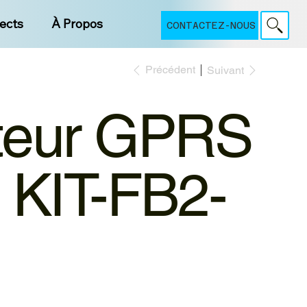
jects
À Propos
CONTACTEZ-NOUS
Précédent
Suivant
teur GPRS
 KIT-FB2-