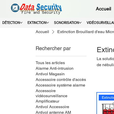
Accueil
Fire and Security
DÉTECTION
EXTINCTION
SONORISATION
VIDÉOSURVEILL
Accueil
Extinction Brouillard d'eau Mic
Rechercher par
Extin
La soluti
Tous les articles
de nébuli
Alarme Anti-intrusion
minimale.
Antivol Magasin
centers, 
Accessoire contrôle d'accès
vous acco
Accessoire système alarme
Accessoire
vidéosurveillance
Amplificateur
Antivol Accessoire
Antivol antenne AM