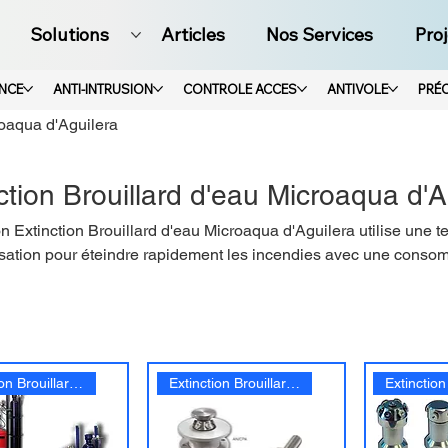
Solutions
Articles
Nos Services
Pro
ANCE
ANTI-INTRUSION
CONTROLE ACCES
ANTIVOLE
PRÉ
roaqua d'Aguilera
ction Brouillard d'eau Microaqua d'A
on Extinction Brouillard d'eau Microaqua d'Aguilera utilise une
sation pour éteindre rapidement les incendies avec une conso
 Adaptée aux environnements sensibles comme les musées, arc
elle réduit les dommages collatéraux tout en assurant une protec
mpagnons de l'étude à l'installation pour une sécurité optimale
Extinction Brouillard d'eau
Extinction Brouillard d'eau