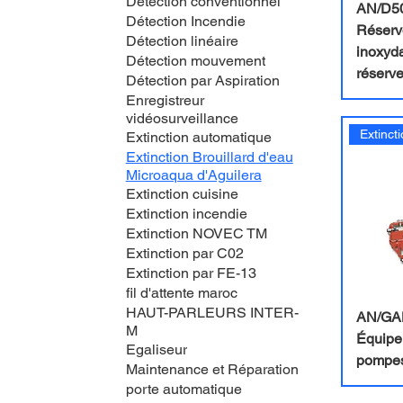
Détection conventionnel
AN/D50
Détection Incendie
Réservo
Détection linéaire
inoxyda
Détection mouvement
réserve
Détection par Aspiration
Enregistreur
vidéosurveillance
Extinction automatique
Extinction Brouillard d'eau
Microaqua d'Aguilera
Extinction cuisine
Extinction incendie
Extinction NOVEC TM
Extinction par C02
Extinction par FE-13
fil d'attente maroc
HAUT-PARLEURS INTER-
AN/GAH
M
Équipe
Egaliseur
pompes
Maintenance et Réparation
porte automatique