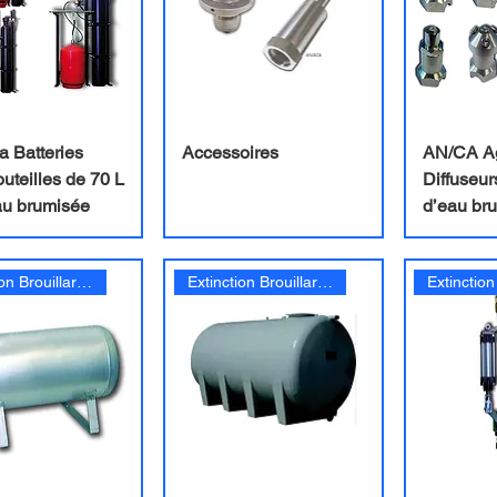
a Batteries
Accessoires
AN/CA Ag
uteilles de 70 L
Diffuseur
au brumisée
d’eau br
Extinction Brouillard d'eau
Extinction Brouillard d'eau