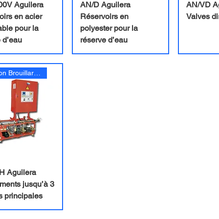
0V Aguilera
AN/D Aguilera
AN/VD Ag
irs en acier
Réservoirs en
Valves di
ble pour la
polyester pour la
 d’eau
réserve d’eau
Extinction Brouillard d'eau
 Aguilera
ments jusqu’à 3
 principales