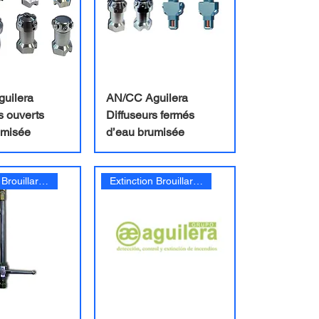
uilera
AN/CC Aguilera
s ouverts
Diffuseurs fermés
umisée
d’eau brumisée
Extinction Brouillard d'eau
Extinction Brouillard d'eau