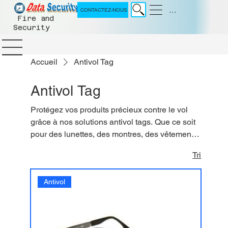
Menu
CONTACTEZ-NOUS
Fire and
Security
Accueil
Antivol Tag
Antivol Tag
Protégez vos produits précieux contre le vol
grâce à nos solutions antivol tags. Que ce soit
pour des lunettes, des montres, des vêtements,
des chaussures ou tout autre article, nos tags
Tri
sont idéales pour sécuriser vos articles en
magasin. Nous offrons un accompagnement
Antivol
complet, depuis l'étude initiale de vos besoins
jusqu'à l'installation finale des systèmes.
Assurez-vous de la sécurité de vos biens avec
nos équipements fiables et discrets.